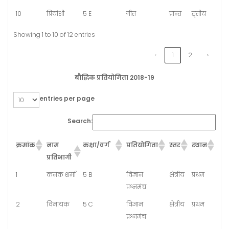
10
प्रियांशी
5 E
गीत
प्रान्त
तृतीय
Showing 1 to 10 of 12 entries
‹
1
2
›
बौद्धिक प्रतियोगिता 2018-19
entries per page
Search:
क्रमांक
नाम
कक्षा/वर्ग
प्रतियोगिता
स्तर
स्थान
प्रतिभागी
1
कनक शर्मा
5 B
विज्ञान
क्षेत्रीय
प्रथम
प्रश्नमंच
2
विनायक
5 C
विज्ञान
क्षेत्रीय
प्रथम
प्रश्नमंच