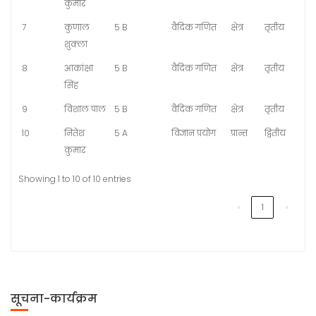
कुमार
7
कुणाल
5 B
वैदिक गणित
क्षेत्र
तृतीय
शुक्ला
8
आकांक्षा
5 B
वैदिक गणित
क्षेत्र
तृतीय
सिंह
9
विशाल पाल
5 B
वैदिक गणित
क्षेत्र
तृतीय
10
नितेश
5 A
विज्ञान प्रयोग
प्रान्त
द्वितीय
कुमार
Showing 1 to 10 of 10 entries
‹
1
›
सूचना-कार्यक्रम