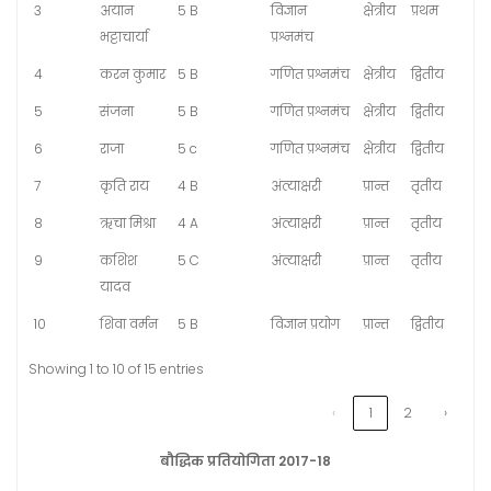
3
अयान
5 B
विज्ञान
क्षेत्रीय
प्रथम
भट्टाचार्या
प्रश्नमंच
4
करन कुमार
5 B
गणित प्रश्नमंच
क्षेत्रीय
द्वितीय
5
संजना
5 B
गणित प्रश्नमंच
क्षेत्रीय
द्वितीय
6
राजा
5 c
गणित प्रश्नमंच
क्षेत्रीय
द्वितीय
7
कृति राय
4 B
अंत्याक्षरी
प्रान्त
तृतीय
8
ऋचा मिश्रा
4 A
अंत्याक्षरी
प्रान्त
तृतीय
9
कशिश
5 C
अंत्याक्षरी
प्रान्त
तृतीय
यादव
10
शिवा वर्मन
5 B
विज्ञान प्रयोग
प्रान्त
द्वितीय
Showing 1 to 10 of 15 entries
‹
1
2
›
बौद्धिक प्रतियोगिता 2017-18