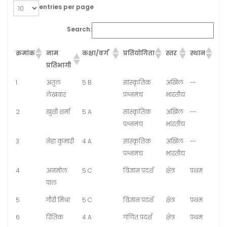
entries per page
Search:
क्रमांक
नाम
कक्षा/वर्ग
प्रतियोगिता
स्तर
स्थान
प्रतिभागी
1
अतुल
5 B
सांस्कृतिक
अखिल
--
लेखवार
प्रश्नमंच
भारतीय
2
खुशी शर्मा
5 A
सांस्कृतिक
अखिल
--
प्रश्नमंच
भारतीय
3
नेहा कुमारी
4 A
सांस्कृतिक
अखिल
--
प्रश्नमंच
भारतीय
4
अनमोल
5 C
विज्ञान प्रदर्श
क्षेत्र
प्रथम
पाल
5
गौरी मिश्रा
5 C
विज्ञान प्रदर्श
क्षेत्र
प्रथम
6
रितिक
4 A
गणित प्रदर्श
क्षेत्र
प्रथम