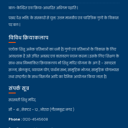
बाल-केन्द्रित एवं क्रिया-आधारित अधिगम पद्धति |
प्रखर देश भक्ति के संस्कारों से युक्त उत्तम मानवीय एवं चारित्रिक गुणों के विकास
पर बल |
विविध क्रियाकलाप
प्रत्येक शिशु अनेक प्रतिभाओं का धनी है| गुणों एवं प्रतिभाओं के विकास के लिए
आवश्यक है उसे उचित अवसर एवं वातावरण प्रदान करना | इसके लिए शिक्षण के
साथ-साथ निम्नांकित क्रियाकलाप भी शिशु मंदिर योजना के अंग है – स्वच्छता
सज्जा, खेलकूद, व्यायाम योग, प्रार्थना सभा, सामूहिक भोजन, सामूहिक योगाभ्यास
तथा राष्ट्रगीत के साथ विसर्जन आदि का दैनिक आयोजन किया जाता है|
संपर्क सूत्र
सरस्वती शिशु मंदिर,
सी – 41 , सेक्टर – 12 , नोएडा (गौतमबुद्ध नगर )
Phone :
0120-4545608