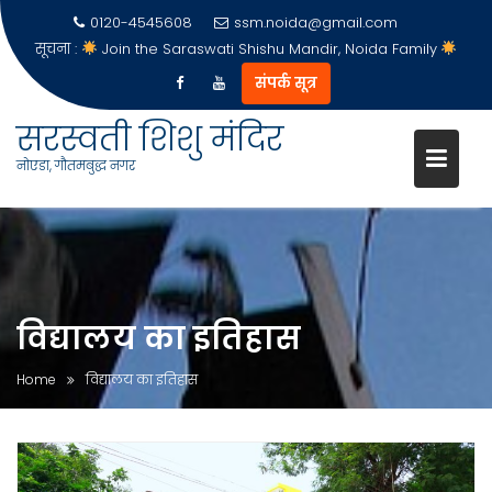
0120-4545608
ssm.noida@gmail.com
सूचना :
Join the Saraswati Shishu Mandir, Noida Family
संपर्क सूत्र
सरस्वती शिशु मंदिर
नोएडा, गौतमबुद्ध नगर
Skip
to
content
विद्यालय का इतिहास
Home
विद्यालय का इतिहास