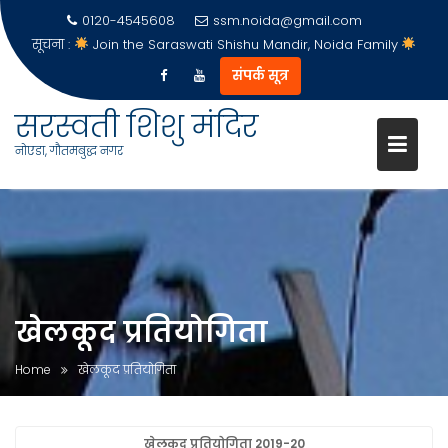
0120-4545608
ssm.noida@gmail.com
सूचना :
Join the Saraswati Shishu Mandir, Noida Family
संपर्क सूत्र
सरस्वती शिशु मंदिर
नोएडा, गौतमबुद्ध नगर
Skip
to
content
खेलकूद प्रतियोगिता
Home
खेलकूद प्रतियोगिता
खेलकूद प्रतियोगिता 2019-20