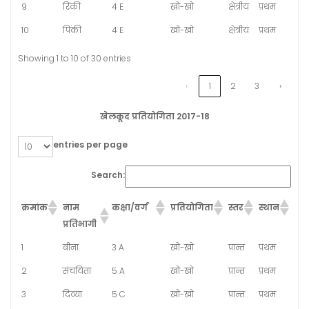
9
रिंकी
4 E
खो-खो
क्षेत्रीय
प्रथम
10
पिंकी
4 E
खो-खो
क्षेत्रीय
प्रथम
Showing 1 to 10 of 30 entries
‹
1
2
3
›
खेलकूद प्रतियोगिता 2017-18
entries per page
Search:
क्रमांक
नाम
कक्षा/वर्ग
प्रतियोगिता
स्तर
स्थान
प्रतिभागी
1
बीना
3 A
खो-खो
प्रान्त
प्रथम
2
संचयिता
5 A
खो-खो
प्रान्त
प्रथम
3
दिव्या
5 C
खो-खो
प्रान्त
प्रथम