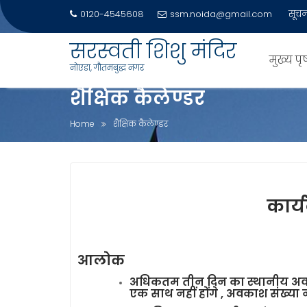
Skip
0120-4545608
ssm.noida@gmail.com
सूचन
to
content
सरस्वती शिशु मंदिर
मुख्य पृष
नोएडा, गौतमबुद्ध नगर
शैक्षिक कैलेण्डर
Home
शैक्षिक कैलेण्डर
कार्
आलोक
अधिकतम तीन दिन का स्थानीय अवकाश 
एक साथ नहीं होंगे , अवकाश संख्या 