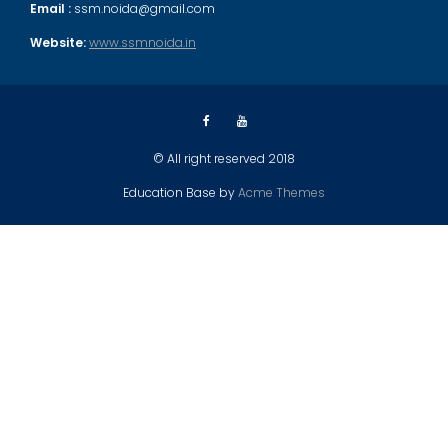
Email :
ssm.noida@gmail.com
Website:
www.ssmnoida.in
© All right reserved 2018
Education Base by
Acme Themes