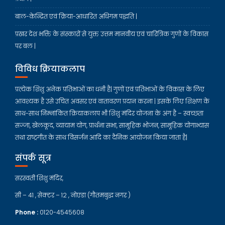
बाल-केन्द्रित एवं क्रिया-आधारित अधिगम पद्धति |
प्रखर देश भक्ति के संस्कारों से युक्त उत्तम मानवीय एवं चारित्रिक गुणों के विकास
पर बल |
विविध क्रियाकलाप
प्रत्येक शिशु अनेक प्रतिभाओं का धनी है| गुणों एवं प्रतिभाओं के विकास के लिए
आवश्यक है उसे उचित अवसर एवं वातावरण प्रदान करना | इसके लिए शिक्षण के
साथ-साथ निम्नांकित क्रियाकलाप भी शिशु मंदिर योजना के अंग है – स्वच्छता
सज्जा, खेलकूद, व्यायाम योग, प्रार्थना सभा, सामूहिक भोजन, सामूहिक योगाभ्यास
तथा राष्ट्रगीत के साथ विसर्जन आदि का दैनिक आयोजन किया जाता है|
संपर्क सूत्र
सरस्वती शिशु मंदिर,
सी – 41 , सेक्टर – 12 , नोएडा (गौतमबुद्ध नगर )
Phone :
0120-4545608