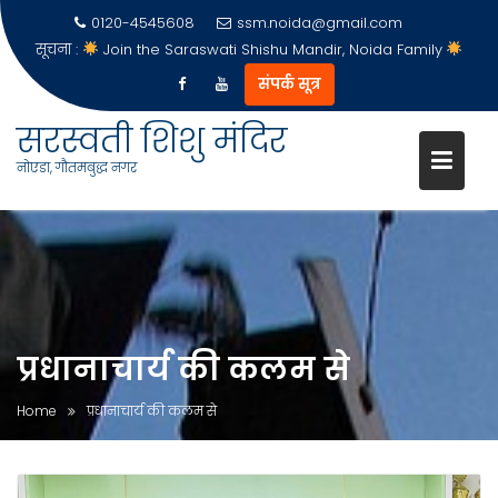
0120-4545608
ssm.noida@gmail.com
सूचना :
Join the Saraswati Shishu Mandir, Noida Family
संपर्क सूत्र
सरस्वती शिशु मंदिर
नोएडा, गौतमबुद्ध नगर
Skip
to
content
प्रधानाचार्य की कलम से
Home
प्रधानाचार्य की कलम से