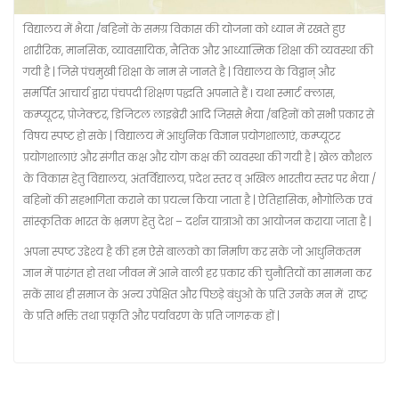
विद्यालय में भैया /बहिनों के समग्र विकास की योजना को ध्यान में रखते हुए
शारीरिक, मानसिक, व्यावसायिक, नैतिक और आध्यात्मिक शिक्षा की व्यवस्था की
गयी है | जिसे पंचमुखी शिक्षा के नाम से जानते है | विद्यालय के विद्वान् और
समर्पित आचार्य द्वारा पंचपदी शिक्षण पद्धति अपनाते हैं I यथा स्मार्ट क्लास,
कम्प्यूटर, प्रोजेक्टर, डिजिटल लाइब्रेरी आदि जिससे भैया /बहिनों को सभी प्रकार से
विषय स्पष्ट हो सके | विद्यालय में आधुनिक विज्ञान प्रयोगशालाएं, कम्प्यूटर
प्रयोगशालाएं और संगीत कक्ष और योग कक्ष की व्यवस्था की गयी है | खेल कौशल
के विकास हेतु विद्यालय, अंतर्विद्यालय, प्रदेश स्तर व् अखिल भारतीय स्तर पर भैया /
बहिनों की सहभागिता कराने का प्रयत्न किया जाता है | ऐतिहासिक, भौगोलिक एवं
सांस्कृतिक भारत के भ्रमण हेतु देश – दर्शन यात्राओ का आयोजन कराया जाता है |
अपना स्पष्ट उद्देश्य है की हम ऐसे बालको का निर्माण कर सके जो आधुनिकतम
ज्ञान में पारंगत हो तथा जीवन में आने वाली हर प्रकार की चुनौतियों का सामना कर
सकें साथ ही समाज के अन्य उपेक्षित और पिछड़े बंधुओ के प्रति उनके मन में राष्ट्र
के प्रति भक्ति तथा प्रकृति और पर्यावरण के प्रति जागरूक हों |