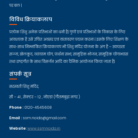
पर बल |
विविध क्रियाकलाप
प्रत्येक शिशु अनेक प्रतिभाओं का धनी है| गुणों एवं प्रतिभाओं के विकास के लिए
आवश्यक है उसे उचित अवसर एवं वातावरण प्रदान करना | इसके लिए शिक्षण के
साथ-साथ निम्नांकित क्रियाकलाप भी शिशु मंदिर योजना के अंग है – स्वच्छता
सज्जा, खेलकूद, व्यायाम योग, प्रार्थना सभा, सामूहिक भोजन, सामूहिक योगाभ्यास
तथा राष्ट्रगीत के साथ विसर्जन आदि का दैनिक आयोजन किया जाता है|
संपर्क सूत्र
सरस्वती शिशु मंदिर,
सी – 41 , सेक्टर – 12 , नोएडा (गौतमबुद्ध नगर )
Phone :
0120-4545608
Email :
ssm.noida@gmail.com
Website:
www.ssmnoida.in