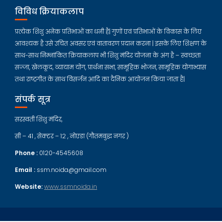
विविध क्रियाकलाप
प्रत्येक शिशु अनेक प्रतिभाओं का धनी है| गुणों एवं प्रतिभाओं के विकास के लिए
आवश्यक है उसे उचित अवसर एवं वातावरण प्रदान करना | इसके लिए शिक्षण के
साथ-साथ निम्नांकित क्रियाकलाप भी शिशु मंदिर योजना के अंग है – स्वच्छता
सज्जा, खेलकूद, व्यायाम योग, प्रार्थना सभा, सामूहिक भोजन, सामूहिक योगाभ्यास
तथा राष्ट्रगीत के साथ विसर्जन आदि का दैनिक आयोजन किया जाता है|
संपर्क सूत्र
सरस्वती शिशु मंदिर,
सी – 41 , सेक्टर – 12 , नोएडा (गौतमबुद्ध नगर )
Phone :
0120-4545608
Email :
ssm.noida@gmail.com
Website:
www.ssmnoida.in