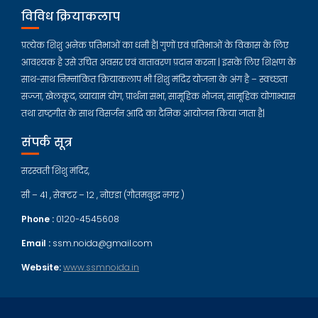
विविध क्रियाकलाप
प्रत्येक शिशु अनेक प्रतिभाओं का धनी है| गुणों एवं प्रतिभाओं के विकास के लिए
आवश्यक है उसे उचित अवसर एवं वातावरण प्रदान करना | इसके लिए शिक्षण के
साथ-साथ निम्नांकित क्रियाकलाप भी शिशु मंदिर योजना के अंग है – स्वच्छता
सज्जा, खेलकूद, व्यायाम योग, प्रार्थना सभा, सामूहिक भोजन, सामूहिक योगाभ्यास
तथा राष्ट्रगीत के साथ विसर्जन आदि का दैनिक आयोजन किया जाता है|
संपर्क सूत्र
सरस्वती शिशु मंदिर,
सी – 41 , सेक्टर – 12 , नोएडा (गौतमबुद्ध नगर )
Phone :
0120-4545608
Email :
ssm.noida@gmail.com
Website:
www.ssmnoida.in