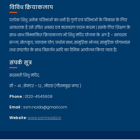
विविध क्रियाकलाप
प्रत्येक शिशु अनेक प्रतिभाओं का धनी है| गुणों एवं प्रतिभाओं के विकास के लिए
आवश्यक है उसे उचित अवसर एवं वातावरण प्रदान करना | इसके लिए शिक्षण के
साथ-साथ निम्नांकित क्रियाकलाप भी शिशु मंदिर योजना के अंग है – स्वच्छता
सज्जा, खेलकूद, व्यायाम योग, प्रार्थना सभा, सामूहिक भोजन, सामूहिक योगाभ्यास
तथा राष्ट्रगीत के साथ विसर्जन आदि का दैनिक आयोजन किया जाता है|
संपर्क सूत्र
सरस्वती शिशु मंदिर,
सी – 41 , सेक्टर – 12 , नोएडा (गौतमबुद्ध नगर )
Phone :
0120-4545608
Email :
ssm.noida@gmail.com
Website:
www.ssmnoida.in