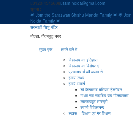
Skip
0120-4545608
ssm.noida@gmail.com
to
सूचना :
content
🌟 Join the Saraswati Shishu Mandir Family 🌟
🌟 Join
Noida Family 🌟
सरस्वती शिशु मंदिर
नोएडा, गौतमबुद्ध नगर
मुख्य पृष्ठ
हमारे बारे में
विद्यालय का इतिहास
विद्यालय का विशेषताएं
प्रधानाचार्य की कलम से
हमारा लक्ष्य
हमारे आदर्श
डॉ केशवराव बलिराम हेडगेवार
माधव राव सदाशिव राव गोलवलकर
लालबहादुर शास्त्री
स्वामी विवेकानन्द
स्टाफ – शिक्षण एवं गैर शिक्षण