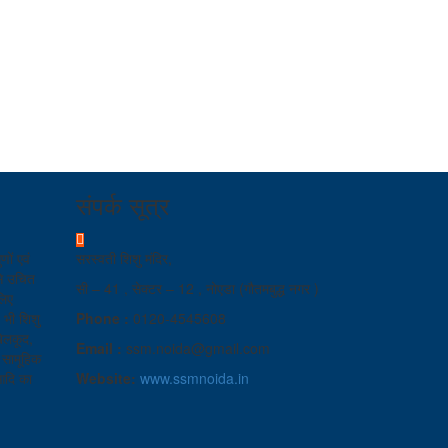
संपर्क सूत्र
णों एवं
सरस्वती शिशु मंदिर,
से उचित
सी – 41 , सेक्टर – 12 , नोएडा (गौतमबुद्ध नगर )
लिए
 भी शिशु
Phone :
0120-4545608
खेलकूद,
Email :
ssm.noida@gmail.com
, सामूहिक
 आदि का
Website:
www.ssmnoida.in