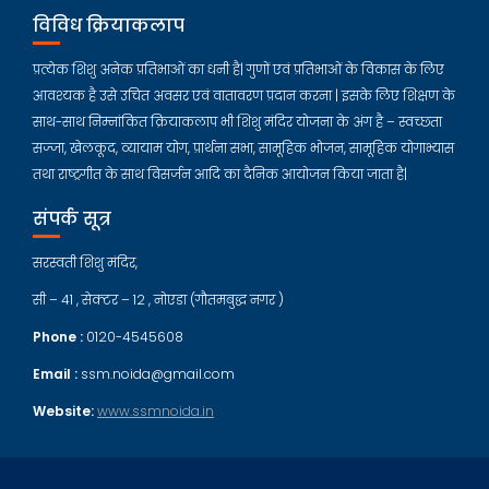
विविध क्रियाकलाप
प्रत्येक शिशु अनेक प्रतिभाओं का धनी है| गुणों एवं प्रतिभाओं के विकास के लिए
आवश्यक है उसे उचित अवसर एवं वातावरण प्रदान करना | इसके लिए शिक्षण के
साथ-साथ निम्नांकित क्रियाकलाप भी शिशु मंदिर योजना के अंग है – स्वच्छता
सज्जा, खेलकूद, व्यायाम योग, प्रार्थना सभा, सामूहिक भोजन, सामूहिक योगाभ्यास
तथा राष्ट्रगीत के साथ विसर्जन आदि का दैनिक आयोजन किया जाता है|
संपर्क सूत्र
सरस्वती शिशु मंदिर,
सी – 41 , सेक्टर – 12 , नोएडा (गौतमबुद्ध नगर )
Phone :
0120-4545608
Email :
ssm.noida@gmail.com
Website:
www.ssmnoida.in