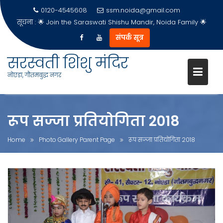
0120-4545608
ssm.noida@gmail.com
सूचना :
🌟 Join the Saraswati Shishu Mandir, Noida Family 🌟
संपर्क सूत्र
Skip
सरस्वती शिशु मंदिर
to
नोएडा, गौतमबुद्ध नगर
content
रूप सज्जा प्रतियोगिता 2018
Home
Photo Gallery Parent Page
रूप सज्जा प्रतियोगिता 2018