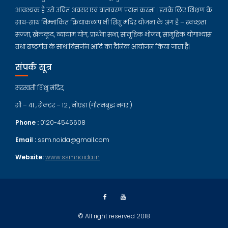
आवश्यक है उसे उचित अवसर एवं वातावरण प्रदान करना | इसके लिए शिक्षण के
साथ-साथ निम्नांकित क्रियाकलाप भी शिशु मंदिर योजना के अंग है – स्वच्छता
सज्जा, खेलकूद, व्यायाम योग, प्रार्थना सभा, सामूहिक भोजन, सामूहिक योगाभ्यास
तथा राष्ट्रगीत के साथ विसर्जन आदि का दैनिक आयोजन किया जाता है|
संपर्क सूत्र
सरस्वती शिशु मंदिर,
सी – 41 , सेक्टर – 12 , नोएडा (गौतमबुद्ध नगर )
Phone :
0120-4545608
Email :
ssm.noida@gmail.com
Website:
www.ssmnoida.in
© All right reserved 2018