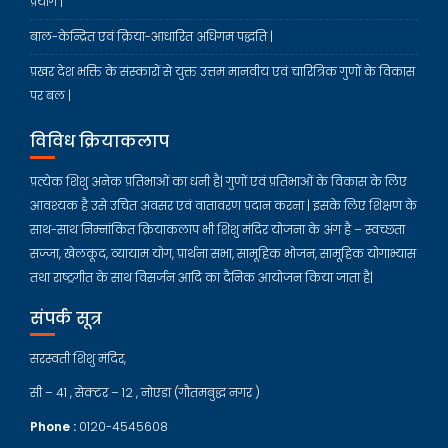
प्रयोग |
बाल-केन्द्रित एवं क्रिया-आधारित अधिगम पद्धति |
प्रखर देश भक्ति के संस्कारों से युक्त उत्तम मानवीय एवं चारित्रिक गुणों के विकास
पर बल |
विविध क्रियाकलाप
प्रत्येक शिशु अनेक प्रतिभाओं का धनी है| गुणों एवं प्रतिभाओं के विकास के लिए
आवश्यक है उसे उचित अवसर एवं वातावरण प्रदान करना | इसके लिए शिक्षण के
साथ-साथ निम्नांकित क्रियाकलाप भी शिशु मंदिर योजना के अंग है – स्वच्छता
सज्जा, खेलकूद, व्यायाम योग, प्रार्थना सभा, सामूहिक भोजन, सामूहिक योगाभ्यास
तथा राष्ट्रगीत के साथ विसर्जन आदि का दैनिक आयोजन किया जाता है|
संपर्क सूत्र
सरस्वती शिशु मंदिर,
सी – 41 , सेक्टर – 12 , नोएडा (गौतमबुद्ध नगर )
Phone :
0120-4545608