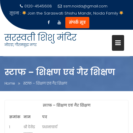
0120-4545608
ssm.noida@gmail.com
सूचना :
Join the Saraswati Shishu Mandir, Noida Family
संपर्क सूत्र
Skip
सरस्वती शिशु मंदिर
to
नोएडा, गौतमबुद्ध नगर
content
स्टाफ – शिक्षण एवं गैर शिक्षण
Home
स्टाफ – शिक्षण एवं गैर शिक्षण
स्टाफ – शिक्षण एवं गैर शिक्षण
क्रमांक
नाम
पद
1
श्री देवेंद्र
प्रधानाचार्य