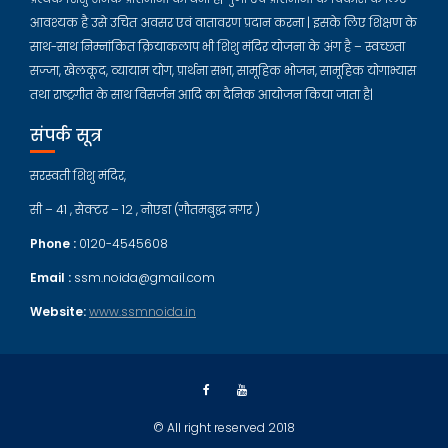
आवश्यक है उसे उचित अवसर एवं वातावरण प्रदान करना | इसके लिए शिक्षण के
साथ-साथ निम्नांकित क्रियाकलाप भी शिशु मंदिर योजना के अंग है – स्वच्छता
सज्जा, खेलकूद, व्यायाम योग, प्रार्थना सभा, सामूहिक भोजन, सामूहिक योगाभ्यास
तथा राष्ट्रगीत के साथ विसर्जन आदि का दैनिक आयोजन किया जाता है|
संपर्क सूत्र
सरस्वती शिशु मंदिर,
सी – 41 , सेक्टर – 12 , नोएडा (गौतमबुद्ध नगर )
Phone :
0120-4545608
Email :
ssm.noida@gmail.com
Website:
www.ssmnoida.in
© All right reserved 2018