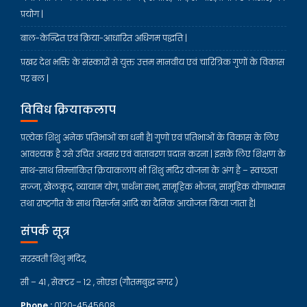
प्रयोग |
बाल-केन्द्रित एवं क्रिया-आधारित अधिगम पद्धति |
प्रखर देश भक्ति के संस्कारों से युक्त उत्तम मानवीय एवं चारित्रिक गुणों के विकास
पर बल |
विविध क्रियाकलाप
प्रत्येक शिशु अनेक प्रतिभाओं का धनी है| गुणों एवं प्रतिभाओं के विकास के लिए
आवश्यक है उसे उचित अवसर एवं वातावरण प्रदान करना | इसके लिए शिक्षण के
साथ-साथ निम्नांकित क्रियाकलाप भी शिशु मंदिर योजना के अंग है – स्वच्छता
सज्जा, खेलकूद, व्यायाम योग, प्रार्थना सभा, सामूहिक भोजन, सामूहिक योगाभ्यास
तथा राष्ट्रगीत के साथ विसर्जन आदि का दैनिक आयोजन किया जाता है|
संपर्क सूत्र
सरस्वती शिशु मंदिर,
सी – 41 , सेक्टर – 12 , नोएडा (गौतमबुद्ध नगर )
Phone :
0120-4545608