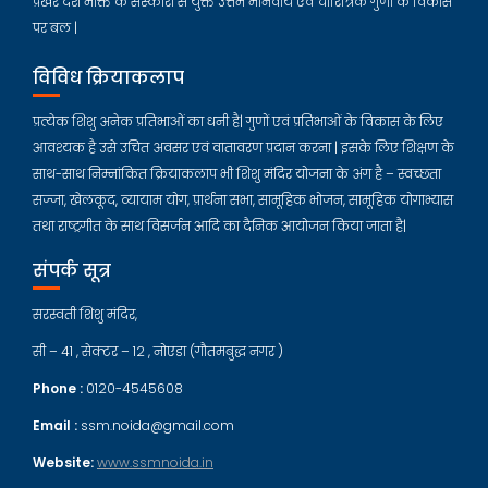
प्रखर देश भक्ति के संस्कारों से युक्त उत्तम मानवीय एवं चारित्रिक गुणों के विकास
पर बल |
विविध क्रियाकलाप
प्रत्येक शिशु अनेक प्रतिभाओं का धनी है| गुणों एवं प्रतिभाओं के विकास के लिए
आवश्यक है उसे उचित अवसर एवं वातावरण प्रदान करना | इसके लिए शिक्षण के
साथ-साथ निम्नांकित क्रियाकलाप भी शिशु मंदिर योजना के अंग है – स्वच्छता
सज्जा, खेलकूद, व्यायाम योग, प्रार्थना सभा, सामूहिक भोजन, सामूहिक योगाभ्यास
तथा राष्ट्रगीत के साथ विसर्जन आदि का दैनिक आयोजन किया जाता है|
संपर्क सूत्र
सरस्वती शिशु मंदिर,
सी – 41 , सेक्टर – 12 , नोएडा (गौतमबुद्ध नगर )
Phone :
0120-4545608
Email :
ssm.noida@gmail.com
Website:
www.ssmnoida.in