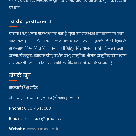
प्रखर देश भक्ति के संस्कारों से युक्त उत्तम मानवीय एवं चारित्रिक गुणों के विकास
पर बल |
विविध क्रियाकलाप
प्रत्येक शिशु अनेक प्रतिभाओं का धनी है| गुणों एवं प्रतिभाओं के विकास के लिए
आवश्यक है उसे उचित अवसर एवं वातावरण प्रदान करना | इसके लिए शिक्षण के
साथ-साथ निम्नांकित क्रियाकलाप भी शिशु मंदिर योजना के अंग है – स्वच्छता
सज्जा, खेलकूद, व्यायाम योग, प्रार्थना सभा, सामूहिक भोजन, सामूहिक योगाभ्यास
तथा राष्ट्रगीत के साथ विसर्जन आदि का दैनिक आयोजन किया जाता है|
संपर्क सूत्र
सरस्वती शिशु मंदिर,
सी – 41 , सेक्टर – 12 , नोएडा (गौतमबुद्ध नगर )
Phone :
0120-4545608
Email :
ssm.noida@gmail.com
Website:
www.ssmnoida.in