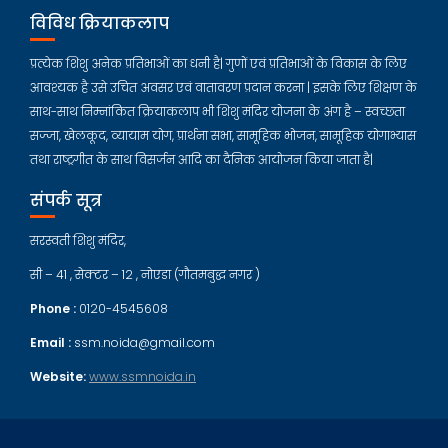
विविध क्रियाकलाप
प्रत्येक शिशु अनेक प्रतिभाओं का धनी है| गुणों एवं प्रतिभाओं के विकास के लिए
आवश्यक है उसे उचित अवसर एवं वातावरण प्रदान करना | इसके लिए शिक्षण के
साथ-साथ निम्नांकित क्रियाकलाप भी शिशु मंदिर योजना के अंग है – स्वच्छता
सज्जा, खेलकूद, व्यायाम योग, प्रार्थना सभा, सामूहिक भोजन, सामूहिक योगाभ्यास
तथा राष्ट्रगीत के साथ विसर्जन आदि का दैनिक आयोजन किया जाता है|
संपर्क सूत्र
सरस्वती शिशु मंदिर,
सी – 41 , सेक्टर – 12 , नोएडा (गौतमबुद्ध नगर )
Phone :
0120-4545608
Email :
ssm.noida@gmail.com
Website:
www.ssmnoida.in