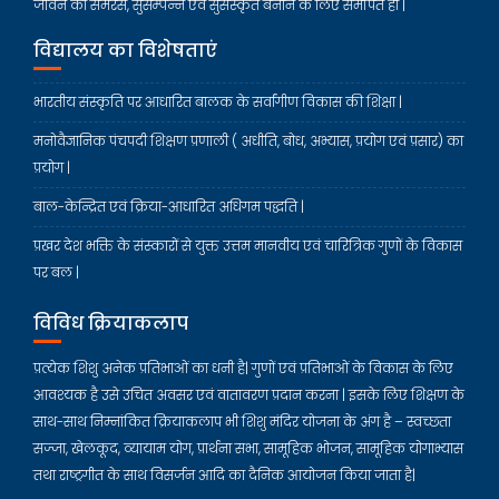
जीवन को समरस, सुसम्पन्न एवं सुसंस्कृत बनाने के लिए समर्पित हो |
विद्यालय का विशेषताएं
भारतीय संस्कृति पर आधारित बालक के सर्वांगीण विकास की शिक्षा |
मनोवैज्ञानिक पंचपदी शिक्षण प्रणाली ( अधीति, बोध, अभ्यास, प्रयोग एवं प्रसार) का
प्रयोग |
बाल-केन्द्रित एवं क्रिया-आधारित अधिगम पद्धति |
प्रखर देश भक्ति के संस्कारों से युक्त उत्तम मानवीय एवं चारित्रिक गुणों के विकास
पर बल |
विविध क्रियाकलाप
प्रत्येक शिशु अनेक प्रतिभाओं का धनी है| गुणों एवं प्रतिभाओं के विकास के लिए
आवश्यक है उसे उचित अवसर एवं वातावरण प्रदान करना | इसके लिए शिक्षण के
साथ-साथ निम्नांकित क्रियाकलाप भी शिशु मंदिर योजना के अंग है – स्वच्छता
सज्जा, खेलकूद, व्यायाम योग, प्रार्थना सभा, सामूहिक भोजन, सामूहिक योगाभ्यास
तथा राष्ट्रगीत के साथ विसर्जन आदि का दैनिक आयोजन किया जाता है|