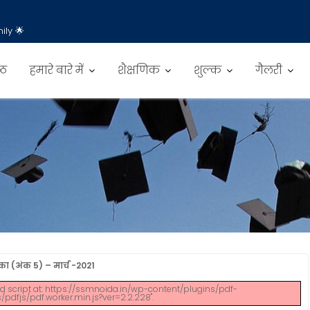
ily 🌟
्ठ
हमारे बारे में
शैक्षणिक
शुल्क
गैलरी
िका (अंक 5) – मार्च -2021
oad script at: https://ssmnoida.in/wp-content/plugins/pdf-
pdfjs/pdf.worker.min.js?ver=2.2.228".