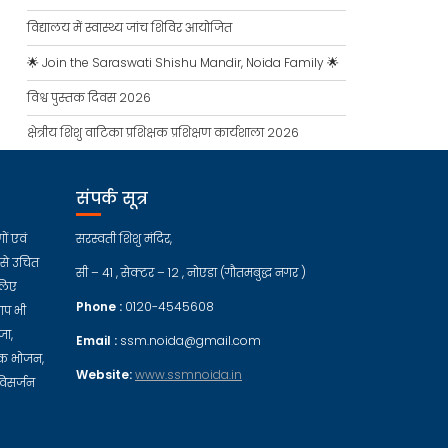
विद्यालय में स्वास्थ्य जांच शिविर आयोजित
🌟 Join the Saraswati Shishu Mandir, Noida Family 🌟
विश्व पुस्तक दिवस 2026
क्षेत्रीय शिशु वाटिका प्रशिक्षक प्रशिक्षण कार्यशाला 2026
संपर्क सूत्र
ों एवं
सरस्वती शिशु मंदिर,
से उचित
सी – 41 , सेक्टर – 12 , नोएडा (गौतमबुद्ध नगर )
लिए
Phone :
0120-4545608
ाप भी
जा,
Email :
ssm.noida@gmail.com
हिक भोजन,
Website:
www.ssmnoida.in
विसर्जन