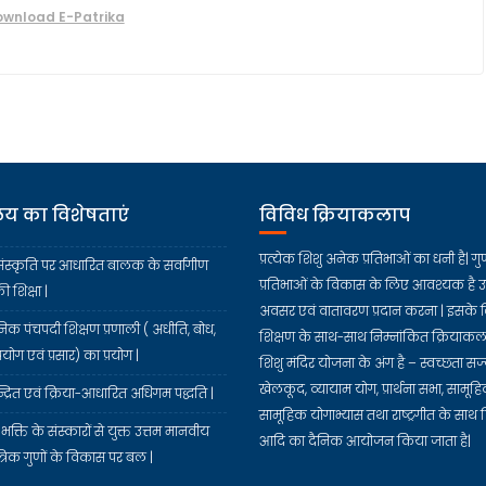
wnload E-Patrika
ालय का विशेषताएं
विविध क्रियाकलाप
प्रत्येक शिशु अनेक प्रतिभाओं का धनी है| गुण
ंस्कृति पर आधारित बालक के सर्वांगीण
प्रतिभाओं के विकास के लिए आवश्यक है उ
 शिक्षा |
अवसर एवं वातावरण प्रदान करना | इसके 
निक पंचपदी शिक्षण प्रणाली ( अधीति, बोध,
शिक्षण के साथ-साथ निम्नांकित क्रियाकल
रयोग एवं प्रसार) का प्रयोग |
शिशु मंदिर योजना के अंग है – स्वच्छता सज्
खेलकूद, व्यायाम योग, प्रार्थना सभा, सामू
द्रित एवं क्रिया-आधारित अधिगम पद्धति |
सामूहिक योगाभ्यास तथा राष्ट्रगीत के साथ 
 भक्ति के संस्कारों से युक्त उत्तम मानवीय
आदि का दैनिक आयोजन किया जाता है|
त्रिक गुणों के विकास पर बल |