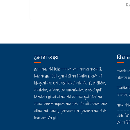
Do
हमारा लक्ष्य
विद्य
इस प्रकार की शिक्षा प्रणाली का विकास करना है,
भारतीय स
जिसके द्वारा ऐसी युवा पीढ़ी का निर्माण हो सके जो
विकास की
हिन्दुत्वनिष्ठ एवं राष्ट्रभक्ति से ओतप्रोत हो, शारीरिक,
मनोवैज्ञा
मानसिक, प्राणिक, एवं आध्यात्मिक, दृष्टि से पूर्ण
अभ्यास, प्
विकसित हो, जो जीवन की वर्तमान चुनौतियों का
सामना सफलतापूर्वक कर सकें और और उसका राष्ट्र
बाल-केन्
जीवन को समरस, सुसम्पन्न एवं सुसंस्कृत बनाने के
प्रखर देश
लिए समर्पित हो |
एवं चारि