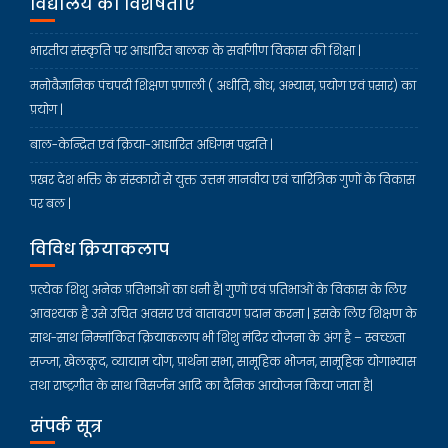
विद्यालय का विशेषताएं
भारतीय संस्कृति पर आधारित बालक के सर्वांगीण विकास की शिक्षा |
मनोवैज्ञानिक पंचपदी शिक्षण प्रणाली ( अधीति, बोध, अभ्यास, प्रयोग एवं प्रसार) का
प्रयोग |
बाल-केन्द्रित एवं क्रिया-आधारित अधिगम पद्धति |
प्रखर देश भक्ति के संस्कारों से युक्त उत्तम मानवीय एवं चारित्रिक गुणों के विकास
पर बल |
विविध क्रियाकलाप
प्रत्येक शिशु अनेक प्रतिभाओं का धनी है| गुणों एवं प्रतिभाओं के विकास के लिए
आवश्यक है उसे उचित अवसर एवं वातावरण प्रदान करना | इसके लिए शिक्षण के
साथ-साथ निम्नांकित क्रियाकलाप भी शिशु मंदिर योजना के अंग है – स्वच्छता
सज्जा, खेलकूद, व्यायाम योग, प्रार्थना सभा, सामूहिक भोजन, सामूहिक योगाभ्यास
तथा राष्ट्रगीत के साथ विसर्जन आदि का दैनिक आयोजन किया जाता है|
संपर्क सूत्र