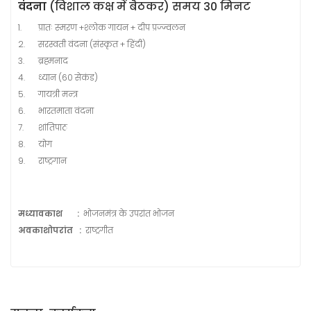
वंदना
(विशाल कक्ष में बैठकर) समय 30 मिनट
1.
प्रातः स्मरण +श्लोक गायन + दीप प्रज्ज्वलन
2.
सरस्वती वंदना (संस्कृत + हिंदी)
3.
ब्रह्मनाद
4.
ध्यान (60 सेकंड)
5.
गायत्री मन्त्र
6.
भारतमाता वंदना
7.
शांतिपाठ
8.
योग
9.
राष्ट्रगान
मध्यावकाश :
भोजनमंत्र के उपरांत भोजन
अवकाशोपरांत :
राष्ट्रगीत